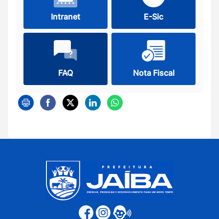
Intranet
E-Sic
FAQ
Nota Fiscal