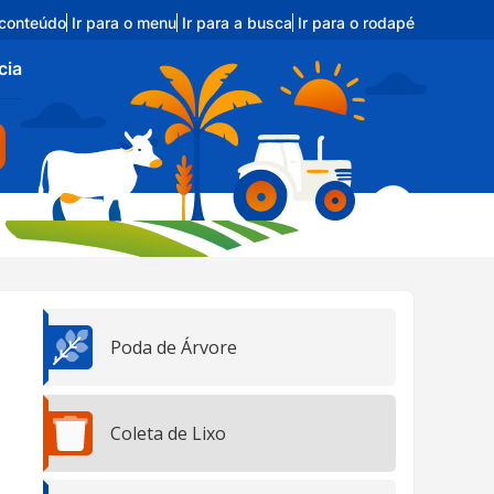
 conteúdo
Ir para o menu
Ir para a busca
Ir para o rodapé
cia
Poda de Árvore
Coleta de Lixo