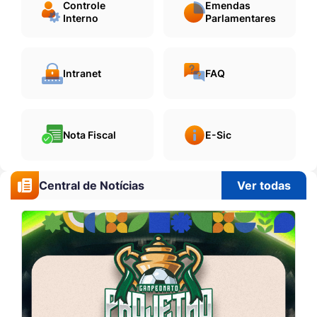
Controle
Emendas
Interno
Parlamentares
Intranet
FAQ
Nota Fiscal
E-Sic
Central de Notícias
Ver todas