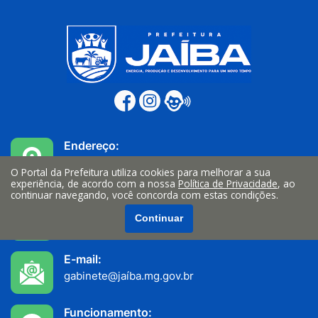
Endereço:
Av. João Teixeira Filho n° 335, Centro
O Portal da Prefeitura utiliza cookies para melhorar a sua
Jaiba/MG - CEP: 39508-000
experiência, de acordo com a nossa
Política de Privacidade
, ao
continuar navegando, você concorda com estas condições.
Telefone:
Continuar
(38) 3522-1200
E-mail:
gabinete@jaíba.mg.gov.br
Funcionamento: