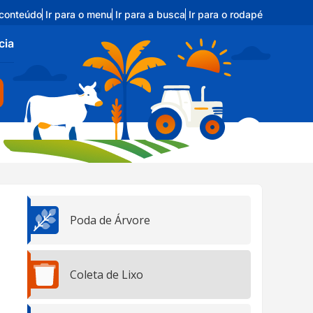
 conteúdo
Ir para o menu
Ir para a busca
Ir para o rodapé
cia
Poda de Árvore
Coleta de Lixo