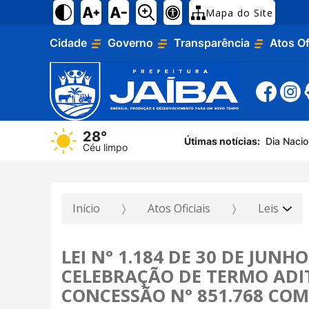
Mapa do Site
Cidade
Governo
Transparência
Atos Of
Dia Naci
28°
Útimas notícias:
Céu limpo
Campanha
Início
Atos Oficiais
Leis
LEI N° 1.184 DE 30 DE JUNH
CELEBRAÇÃO DE TERMO ADI
CONCESSÃO N° 851.768 CO